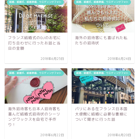
結婚、結婚式、結婚準備、ウエディングフォト
結婚、結婚式、結婚準備、ウエディングフォト
フランス結婚式のDJのお宅に
海外の招待客にも喜ばれた私
打ち合わせに行ったお話と当
たちの招待状
日の金額
2018年6月25日
2018年6月24日
結婚、結婚式、結婚準備、ウエディングフォト
結婚、結婚式、結婚準備、ウエディングフォト
海外招待客も日本人招待客も
パリにある在フランス日本国
喜んだ結婚式招待状のシーリ
大使館に結婚に必要な書類に
ングワックスを自宅で手作
ついて聞きに行った話
り！
2018年6月22日
2018年6月20日